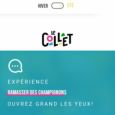
Aller
ÉTÉ
HIVER
PAGE D’ACCUEIL ACTUELLE
PAGE D’ACCUEIL ACTUELLE ÉTÉ : PASSE
au
contenu
principal
EXPÉRIENCE
Ramasser des champignons
OUVREZ GRAND LES YEUX!