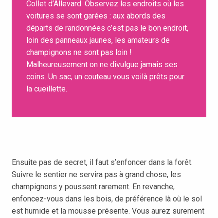
Collet d’Allevard. Observez les endroits où les
voitures se sont garées : aux abords des
départs de randonnées c’est pas le bon endroit,
loin des panneaux jaunes, les amateurs de
champignons ne sont pas loin !
Malheureusement on ne divulgue jamais ses
coins. Un sac, un couteau vous voilà prêts pour
la cueillette.
Ensuite pas de secret, il faut s’enfoncer dans la forêt.
Suivre le sentier ne servira pas à grand chose, les
champignons y poussent rarement. En revanche,
enfoncez-vous dans les bois, de préférence là où le sol
est humide et la mousse présente. Vous aurez surement