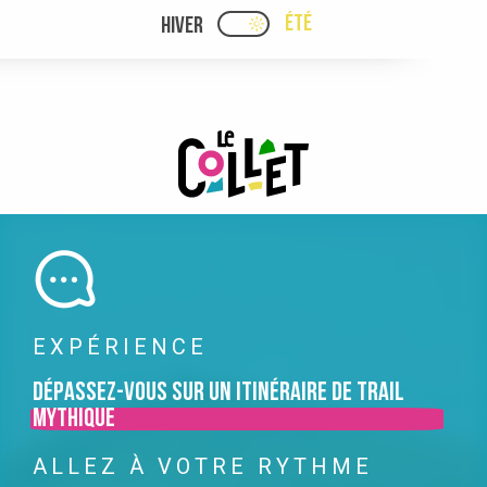
Aller
ÉTÉ
HIVER
PAGE D’ACCUEIL ACTUELLE
PAGE D’ACCUEIL ACTUELLE ÉTÉ : PASSE
au
contenu
principal
EXPÉRIENCE
Dépassez-vous sur un itinéraire de trail
mythique
ALLEZ À VOTRE RYTHME