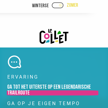
Aller
ZOMER
WINTERSE
PAGE D’ACCUEIL ACTUEL
PAGE D’ACCUEIL ACTUELLE ÉTÉ : PASSE
au
contenu
principal
ERVARING
Ga tot het uiterste op een legendarische
trailroute
GA OP JE EIGEN TEMPO