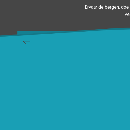
Ervaar de bergen, doe 
ve
Vanaf een 
rijzende b