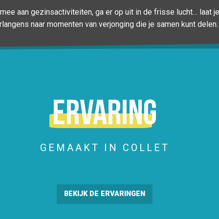
mee aan gezinsactiviteiten, ga er op uit in de frisse lucht… laat 
rlangens naar momenten van verjonging die je samen kunt delen.
2 NIEUWE THEMAPADEN
hoogte van meer dan 2.000 meter brengt Le Collet je naar de to
erg. Het skioord heeft ook twee nieuwe themapaden, die te vinde
de top van...
LEES MEER OVER
Ervaring
GEMAAKT IN COLLET
BEKIJK DE ERVARINGEN