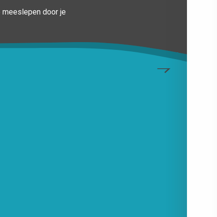
je meeslepen door je
p van de
n zijn op