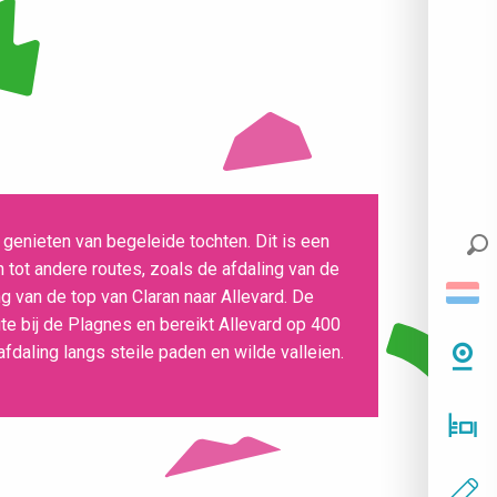
genieten van begeleide tochten. Dit is een
n tot andere routes, zoals de afdaling van de
 van de top van Claran naar Allevard. De
te bij de Plagnes en bereikt Allevard op 400
fdaling langs steile paden en wilde valleien.