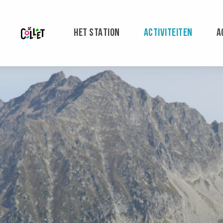
Aller
au
contenu
HET STATION
ACTIVITEITEN
A
principal