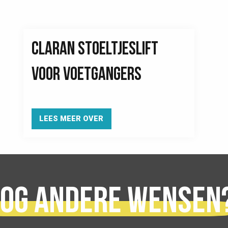
CLARAN STOELTJESLIFT
VOOR VOETGANGERS
LEES MEER OVER
og andere wensen