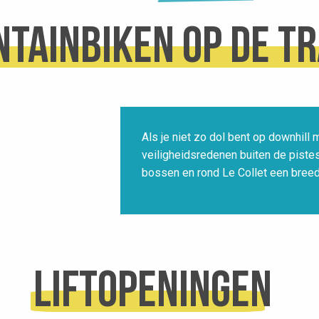
tainbiken op de tr
Als je niet zo dol bent op downhill 
veiligheidsredenen buiten de piste
bossen en rond Le Collet een breed
Liftopeningen