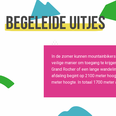
Begeleide uitjes
In de zomer kunnen mountainbikers 
veilige manier om toegang te krijge
Grand Rocher of een lange wandeling
afdaling begint op 2100 meter hoog
meter hoogte. In totaal 1700 meter a