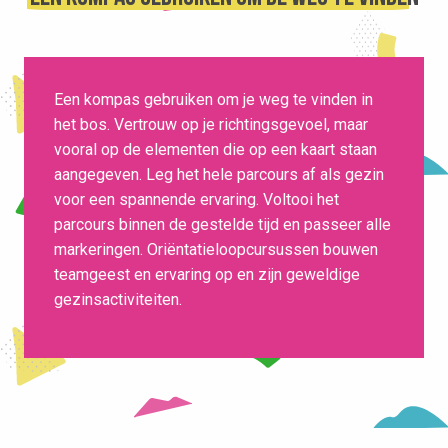
Een kompas gebruiken om je weg te vinden in
het bos. Vertrouw op je richtingsgevoel, maar
vooral op de elementen die op een kaart staan
aangegeven. Leg het hele parcours af als gezin
voor een spannende ervaring. Voltooi het
parcours binnen de gestelde tijd en passeer alle
markeringen. Oriëntatieloopcursussen bouwen
teamgeest en ervaring op en zijn geweldige
gezinsactiviteiten.