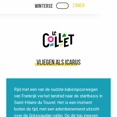
Aller
ZOMER
WINTERSE
PAGE D’ACCUEIL ACTUEL
PAGE D’ACCUEIL ACTUELLE ÉTÉ : PASSE
au
contenu
principal
Vliegen als Icarus
Rijd met een van de oudste kabelspoorwegen
van Frankrijk via het tandrad naar de startbasis in
Saint-Hilaire du Touvet. Het is een moment
buiten de tijd, met een adembenemend uitzicht
over de Grésivaudan-vallei. Op de top zweven