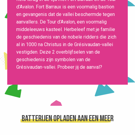
d’Avalon. Fort Barraux is een voormalig bastion
en gevangenis dat de vallei beschermde tegen
aanvallers. De Tour d’Avalon, een voormalig
middeleeuws kasteel. Herbeleef met je familie
de geschiedenis van de nobele ridders die zich
al in 1000 na Christus in de Grésivaudan-vallei
vestigden. Deze 2 overblijfselen van de
geschiedenis zijn symbolen van de
Grésivaudan-vallei. Probeer jij de aanval?
Batterijen opladen aan een meer