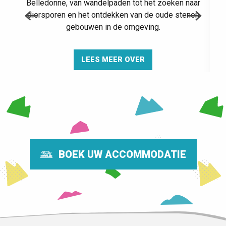
VOOR KINDEREN
Belledonne, van wandelpaden tot het zoeken naar
diersporen en het ontdekken van de oude stenen
gebouwen in de omgeving.
TUSSEN VRIENDEN
INTERVIEWS
LEES MEER OVER
BOEK UW ACCOMMODATIE