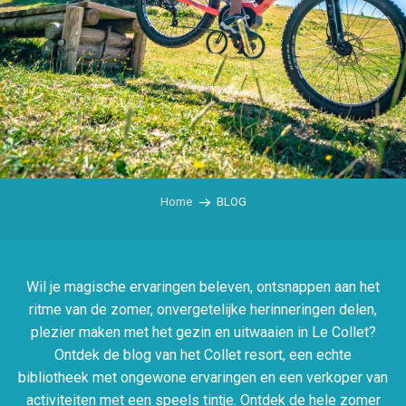
Home
BLOG
Wil je magische ervaringen beleven, ontsnappen aan het
ritme van de zomer, onvergetelijke herinneringen delen,
plezier maken met het gezin en uitwaaien in Le Collet?
Ontdek de blog van het Collet resort, een echte
bibliotheek met ongewone ervaringen en een verkoper van
activiteiten met een speels tintje. Ontdek de hele zomer