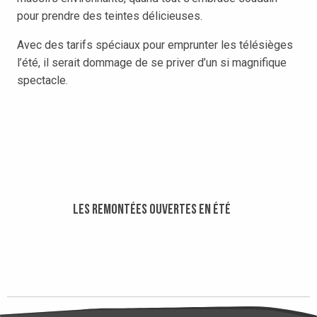
pour prendre des teintes délicieuses.
Avec des tarifs spéciaux pour emprunter les télésièges
l’été, il serait dommage de se priver d’un si magnifique
spectacle.
TÉLÉSIÈGE DE CLARAN EN PIÉTON
Les remontées ouvertes en été
Le télésiège vous conduit à 2100m. À son arrivée, il
vous offre un panorama à 360°, avec une vue
spectaculaire sur les massifs environnants du Mont
Blanc au Mont Aiguille.