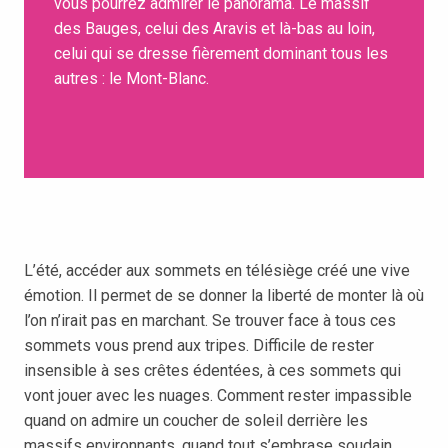
vous pourrez admirer le panorama. Le massif
des Bauges, celui des Aravis et là-bas au loin,
celui qui se dresse fièrement dominant tous les
autres : le Mont-Blanc.
L’été, accéder aux sommets en télésiège créé une vive
émotion. Il permet de se donner la liberté de monter là où
l’on n’irait pas en marchant. Se trouver face à tous ces
sommets vous prend aux tripes. Difficile de rester
insensible à ses crêtes édentées, à ces sommets qui
vont jouer avec les nuages. Comment rester impassible
quand on admire un coucher de soleil derrière les
massifs environnants, quand tout s’embrase soudain