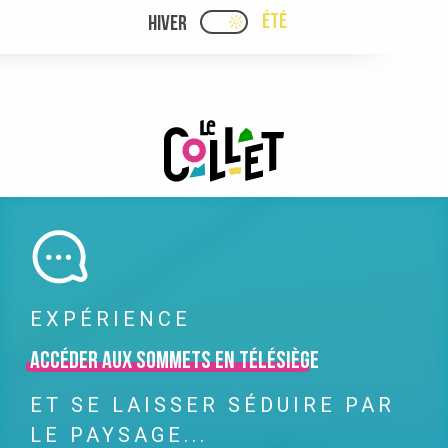
Aller
ÉTÉ
HIVER
PAGE D’ACCUEIL ACTUELLE
PAGE D’ACCUEIL ACTUELLE ÉTÉ : PASSE
au
contenu
principal
EXPÉRIENCE
Accéder aux sommets en télésiège
ET SE LAISSER SÉDUIRE PAR
LE PAYSAGE...