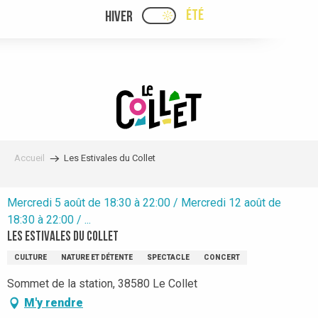
Aller
ÉTÉ
HIVER
PAGE D’ACCUEIL ACTUELLE
PAGE D’ACCUEIL ACTUELLE ÉTÉ : PASSE
au
contenu
principal
Accueil
Les Estivales du Collet
Mercredi 5 août de 18:30 à 22:00 / Mercredi 12 août de
18:30 à 22:00 / ...
Les Estivales du Collet
CULTURE
NATURE ET DÉTENTE
SPECTACLE
CONCERT
Sommet de la station, 38580 Le Collet
M'y rendre