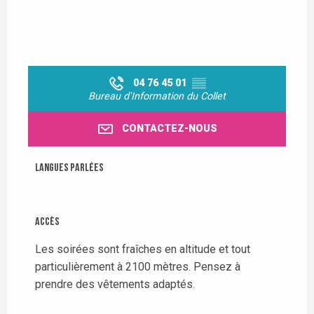
04 76 45 01
▒▒
Bureau d'Information du Collet
CONTACTEZ-NOUS
Langues parlées
Langues parlées
Accès
Accès
Les soirées sont fraîches en altitude et tout
particulièrement à 2100 mètres. Pensez à
prendre des vêtements adaptés.