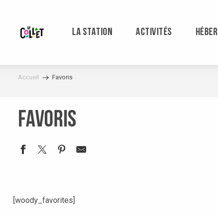
Aller
au
contenu
LA STATION
ACTIVITÉS
HÉBE
principal
Accueil
Favoris
Favoris
[woody_favorites]