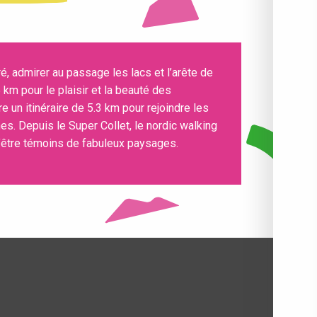
ré, admirer au passage les lacs et l’arête de
km pour le plaisir et la beauté des
e un itinéraire de 5.3 km pour rejoindre les
es. Depuis le Super Collet, le nordic walking
’être témoins de fabuleux paysages.