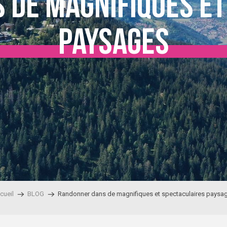
 de magnifiques et
paysages
cueil
BLOG
Randonner dans de magnifiques et spectaculaires paysa