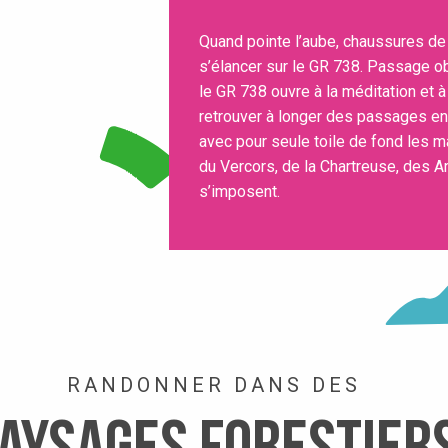
Quand pointe l’aube, chaussures de
s’élancer sur le GR 738. Passage obl
le GR 738 ouvre à la méditation et à
retrouver à longer des passages e
avec pour seule toile de fond les m
du Vercors, de la Chartreuse, des A
s’imposent.
RANDONNER DANS DES