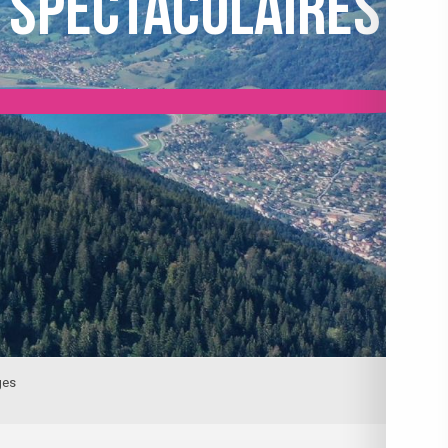
 spectaculaires
ges