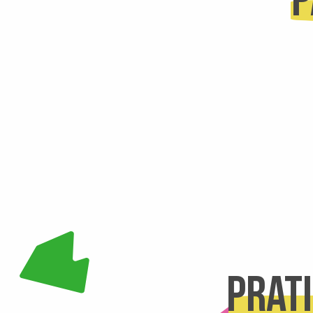
p
Prat