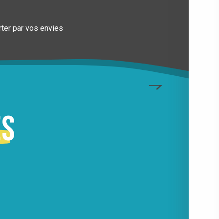
rter par vos envies
E
es