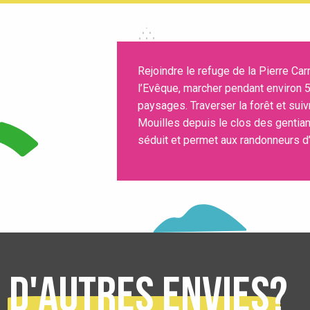
Rejoindre le refuge de la Pierre Car
l’Evêque, marcher pendant environ 5 
paysages. Traverser la forêt et suivr
Mouilles depuis le clos des gentian
séduit et permet aux randonneurs d
D'autres envies?