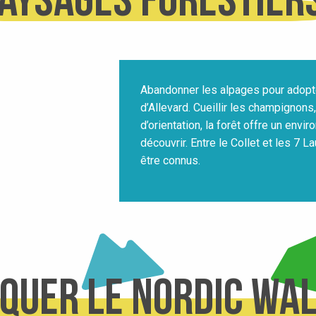
aysages forestier
Abandonner les alpages pour adopt
d’Allevard. Cueillir les champignons
d’orientation, la forêt offre un envi
découvrir. Entre le Collet et les 7 L
être connus.
iquer le nordic wa