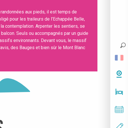
 randonnées aux pieds, il est temps de
igé pour les traileurs de l’Echappée Belle,
 la contemplation. Arpenter les sentiers, se
n balcon. Seuls ou accompagnés par un guide
assifs environnants. Devant vous, le massif
ravis, des Bauges et bien sûr le Mont Blanc