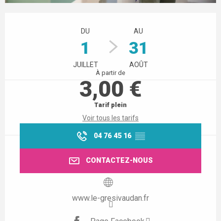
Ouverture et coordonnées
DU
AU
1
31
JUILLET
AOÛT
À partir de
3,00 €
Tarif plein
Voir tous les tarifs
04 76 45 16
▒▒
CONTACTEZ-NOUS
www.le-gresivaudan.fr