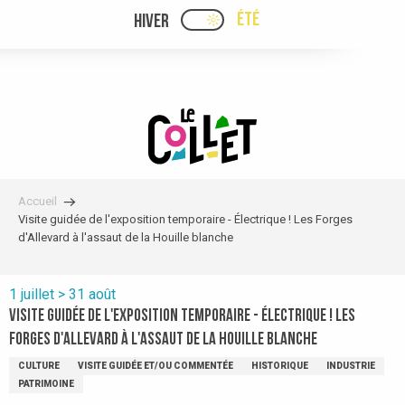
Aller
ÉTÉ
HIVER
PAGE D’ACCUEIL ACTUELLE
PAGE D’ACCUEIL ACTUELLE ÉTÉ : PASSE
au
contenu
principal
Accueil
Visite guidée de l'exposition temporaire - Électrique ! Les Forges
d'Allevard à l'assaut de la Houille blanche
1 juillet > 31 août
Visite guidée de l'exposition temporaire - Électrique ! Les
Forges d'Allevard à l'assaut de la Houille blanche
CULTURE
VISITE GUIDÉE ET/OU COMMENTÉE
HISTORIQUE
INDUSTRIE
PATRIMOINE