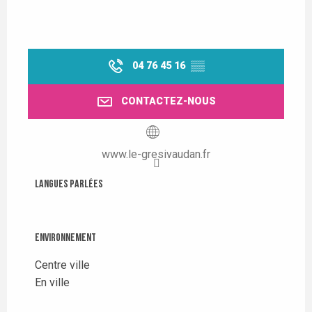
04 76 45 16
▒▒
CONTACTEZ-NOUS
www.le-gresivaudan.fr
Langues parlées
Langues parlées
Environnement
Environnement
Centre ville
En ville