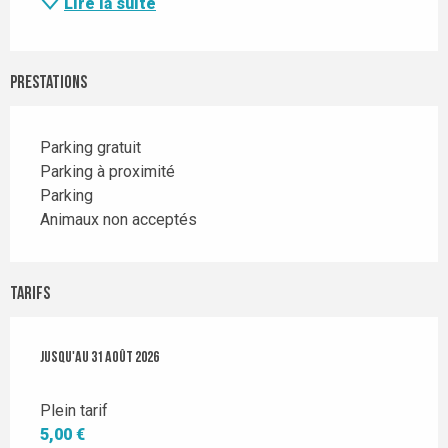
Lire la suite
Prestations
Parking gratuit
Parking à proximité
Parking
Animaux non acceptés
Tarifs
Du
Jusqu'au
1 juillet 2026
31 août 2026
au
31 août 2026
Plein tarif
5,00 €