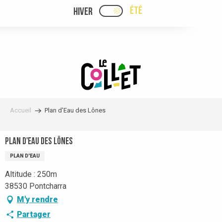
Aller
ÉTÉ
HIVER
PAGE D’ACCUEIL ACTUELLE
PAGE D’ACCUEIL ACTUELLE ÉTÉ : PASSE
au
contenu
principal
Accueil
Plan d'Eau des Lônes
Plan d'Eau des Lônes
PLAN D'EAU
Altitude : 250m
38530 Pontcharra
M'y rendre
Partager