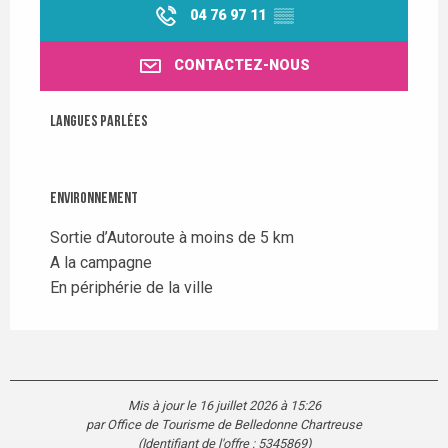
04 76 97 11
▒▒
CONTACTEZ-NOUS
Langues parlées
Langues parlées
Environnement
Environnement
Sortie d’Autoroute à moins de 5 km
A la campagne
En périphérie de la ville
Mis à jour le 16 juillet 2026 à 15:26
par Office de Tourisme de Belledonne Chartreuse
(Identifiant de l'offre :
5345869
)