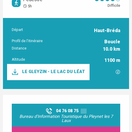
Difficile
5h
Départ
Haut-Bréda
Informations pratiques
Profil de l’itinéraire
Boucle
Distance
10.0 km
Altitude
1100 m
Documentation
LE GLEYZIN - LE LAC DU LÉAT
SECTI
Ouverture et coordonnées
04 76 08 75
▒▒
Bureau d'Information Touristique du Pleynet les 7
Laux