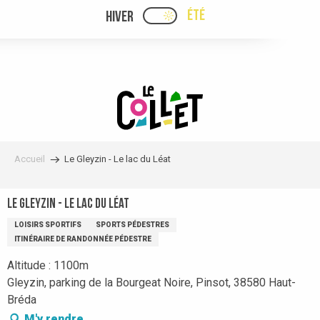
Aller
ÉTÉ
HIVER
PAGE D’ACCUEIL ACTUELLE
PAGE D’ACCUEIL ACTUELLE ÉTÉ : PASSE
au
contenu
principal
Accueil
Le Gleyzin - Le lac du Léat
Le Gleyzin - Le lac du Léat
LOISIRS SPORTIFS
SPORTS PÉDESTRES
ITINÉRAIRE DE RANDONNÉE PÉDESTRE
Altitude : 1100m
Gleyzin, parking de la Bourgeat Noire, Pinsot, 38580 Haut-
Bréda
M'y rendre