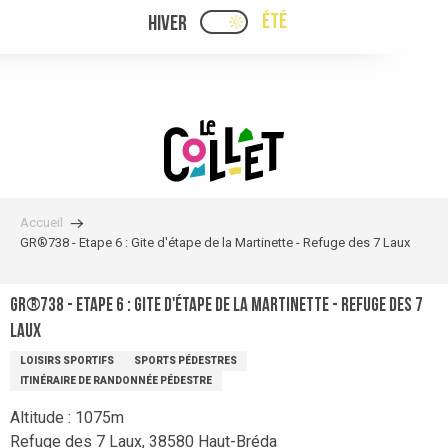
Aller
ÉTÉ
HIVER
PAGE D’ACCUEIL ACTUELLE
PAGE D’ACCUEIL ACTUELLE ÉTÉ : PASSE
au
contenu
principal
Accueil
GR®738 - Etape 6 : Gite d'étape de la Martinette - Refuge des 7 Laux
GR®738 - Etape 6 : Gite d'étape de la Martinette - Refuge des 7
Laux
LOISIRS SPORTIFS
SPORTS PÉDESTRES
ITINÉRAIRE DE RANDONNÉE PÉDESTRE
Altitude : 1075m
Refuge des 7 Laux, 38580 Haut-Bréda