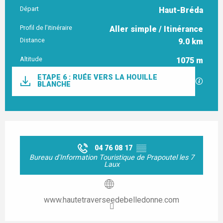
Départ
Haut-Bréda
Informations pratiques
Profil de l’itinéraire
Aller simple / Itinérance
Distance
9.0 km
Altitude
1075 m
Documentation
ETAPE 6 : RUÉE VERS LA HOUILLE
SECTI
BLANCHE
Ouverture et coordonnées
04 76 08 17
▒▒
Bureau d'Information Touristique de Prapoutel les 7
Laux
www.hautetraverseedebelledonne.com