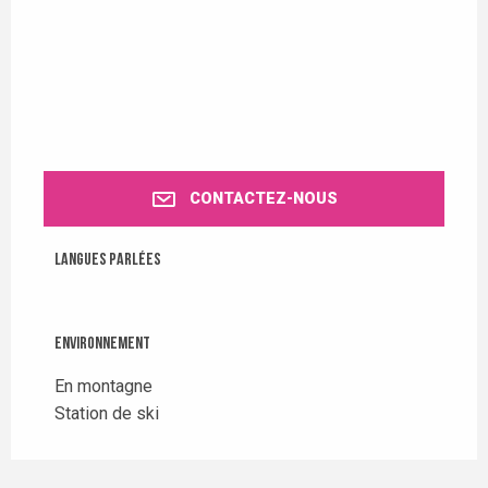
CONTACTEZ-NOUS
Langues parlées
Langues parlées
Environnement
Environnement
En montagne
Station de ski