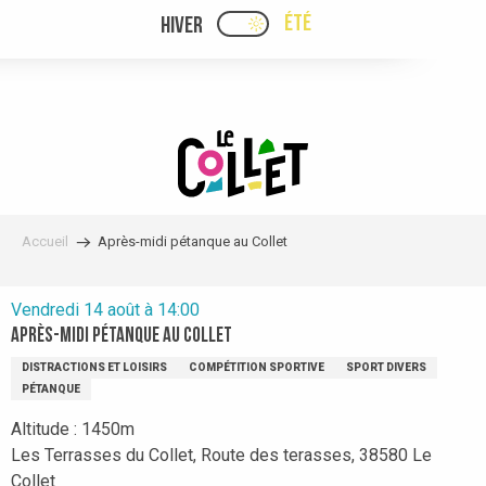
Aller
ÉTÉ
HIVER
PAGE D’ACCUEIL ACTUELLE
PAGE D’ACCUEIL ACTUELLE ÉTÉ : PASSE
au
contenu
principal
Accueil
Après-midi pétanque au Collet
Vendredi 14 août à 14:00
Après-midi pétanque au Collet
DISTRACTIONS ET LOISIRS
COMPÉTITION SPORTIVE
SPORT DIVERS
PÉTANQUE
Altitude : 1450m
Les Terrasses du Collet, Route des terasses, 38580 Le
Collet