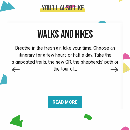
Vide grenier au lac de Morêtel de Mailles
You'll also like...
Atelier enfant : les aventures d'Odette, la gouttelette
Atelier pour les tout-petits : l'eau, un univers tout en féérie
Sortie de résidence : Flotter -collectif Maison Courbe
WALKS AND HIKES
Après-midi pétanque au Collet
Initiation au tir à l'arc
Breathe in the fresh air, take your time. Choose an
Fête de la montagne
itinerary for a few hours or half a day. Take the
Enchanteur
signposted trails, the new GR, the shepherds’ path or
I
Place aux concerts -The French Bastard
the tour of...
Grangette Guinguette
READ MORE