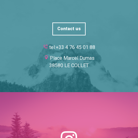
Contact us
tel:+33 4 76 45 01 88
Place Marcel Dumas
38580 LE COLLET