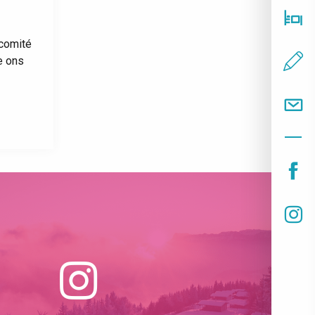
lcomité
e ons