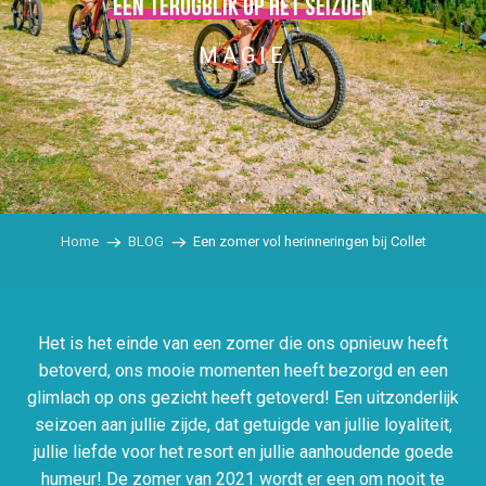
Een terugblik op het seizoen
MAGIE
Home
BLOG
Een zomer vol herinneringen bij Collet
Het is het einde van een zomer die ons opnieuw heeft
betoverd, ons mooie momenten heeft bezorgd en een
glimlach op ons gezicht heeft getoverd! Een uitzonderlijk
seizoen aan jullie zijde, dat getuigde van jullie loyaliteit,
jullie liefde voor het resort en jullie aanhoudende goede
humeur! De zomer van 2021 wordt er een om nooit te