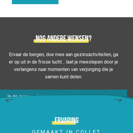
Nog andere wensen?
Ervaar de bergen, doe mee aan gezinsactiviteiten, ga
er op uit in de frisse lucht… laat je meeslepen door je
BUITENACTIVITEITEN DOEN ZONDER
verlangens naar momenten van verjonging die je
samen kunt delen.
MAMA EN PAPA
In de zomer, als de school uit is en papa en mama nog
werken, is het tijd voor vrijetijdscentra, vrienden en
buitenactiviteiten zonder papa en mama. Le Collet en
omgeving is...
Ervaring
LEES MEER OVER
GEMAAKT IN COLLET