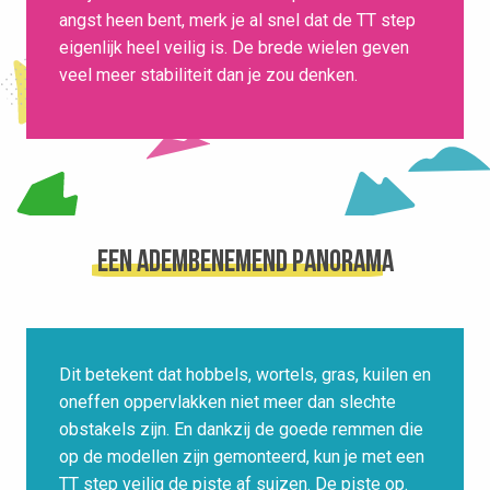
angst heen bent, merk je al snel dat de TT step
eigenlijk heel veilig is. De brede wielen geven
veel meer stabiliteit dan je zou denken.
Een adembenemend panorama
Dit betekent dat hobbels, wortels, gras, kuilen en
oneffen oppervlakken niet meer dan slechte
obstakels zijn. En dankzij de goede remmen die
op de modellen zijn gemonteerd, kun je met een
TT step veilig de piste af suizen. De piste op.