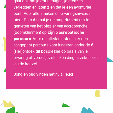
gaat ook om jezelf uitdagen, je grenzen
verleggen en laten zien dat je een avonturier
bent! Voor alle smaken en ervaringsniveaus
biedt Parc Azimut je de mogelijkheid om te
genieten van het plezier van accrobranche
(boomklimmen) op
zijn 5 acrobatische
parcours
. Voor de allerkleinsten is er een
aangepast parcours voor kinderen onder de 6.
(Her)ontdek dit bosplezier op basis van je
ervaring of verras jezelf… Eén ding is zeker: aan
jou de keuze!
Jong en oud vinden het nu al leuk!