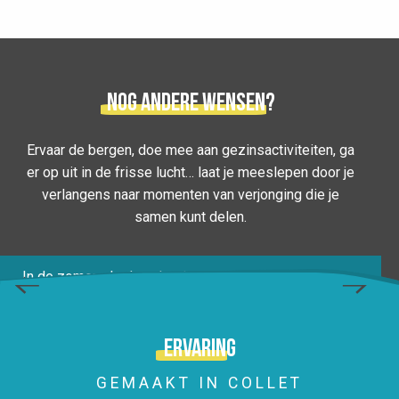
Nog andere wensen?
Ervaar de bergen, doe mee aan gezinsactiviteiten, ga
er op uit in de frisse lucht… laat je meeslepen door je
BUITENACTIVITEITEN DOEN ZONDER
verlangens naar momenten van verjonging die je
samen kunt delen.
MAMA EN PAPA
In de zomer, als de school uit is en papa en mama nog
werken, is het tijd voor vrijetijdscentra, vrienden en
buitenactiviteiten zonder papa en mama. Le Collet en
omgeving is...
Ervaring
LEES MEER OVER
GEMAAKT IN COLLET