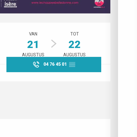
Openingstijden en contactgegev
VAN
TOT
21
22
AUGUSTUS
AUGUSTUS
04 76 45 01
▒▒