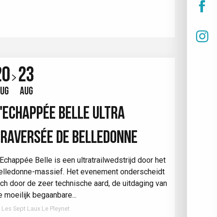
20
23
UG
AUG
'ECHAPPÉE BELLE ULTRA
RAVERSÉE DE BELLEDONNE
'Echappée Belle is een ultratrailwedstrijd door het
elledonne-massief. Het evenement onderscheidt
ich door de zeer technische aard, de uitdaging van
e moeilijk begaanbare...
Les Sept Laux Le Pleynet