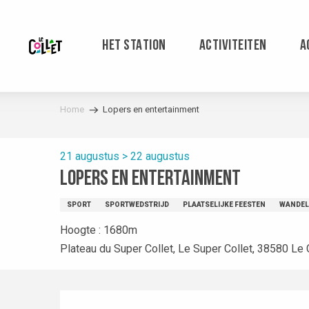
Aller
au
contenu
HET STATION
ACTIVITEITEN
A
principal
Home
Lopers en entertainment
21 augustus > 22 augustus
Lopers en entertainment
SPORT
SPORTWEDSTRIJD
PLAATSELIJKE FEESTEN
WANDEL
Hoogte : 1680m
Plateau du Super Collet, Le Super Collet, 38580 Le 