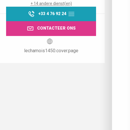
+ 14 andere dienst(en)
+33 4 76 92 24
▒▒
CONTACTEER ONS
lechamois1450.cover.page