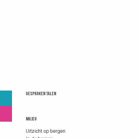
Gesproken talen
Gesproken talen
Milieu
Milieu
Uitzicht op bergen