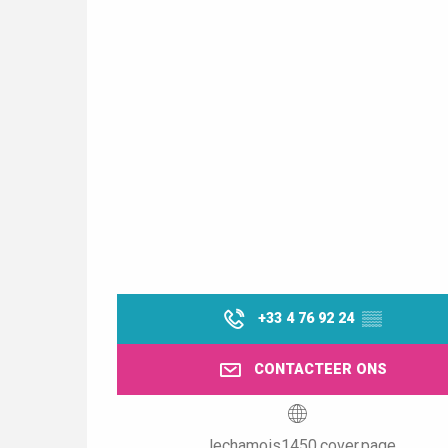
+33 4 76 92 24
▒▒
CONTACTEER ONS
lechamois1450.cover.page