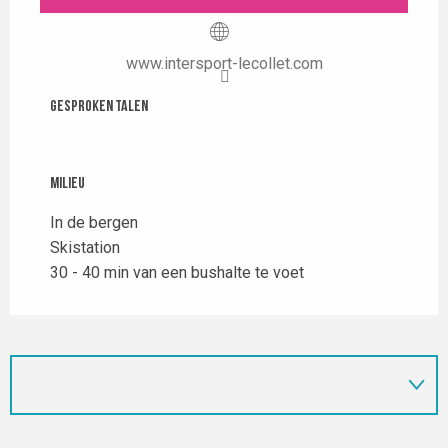
www.intersport-lecollet.com
Gesproken talen
Gesproken talen
Milieu
Milieu
In de bergen
Skistation
30 - 40 min van een bushalte te voet