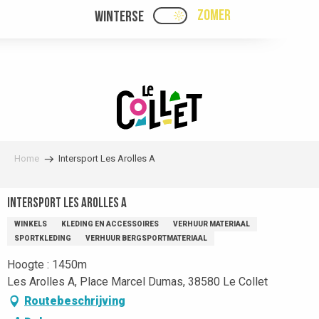
Aller
ZOMER
WINTERSE
PAGE D’ACCUEIL ACTUEL
PAGE D’ACCUEIL ACTUELLE ÉTÉ : PASSE
au
contenu
principal
Home
Intersport Les Arolles A
Intersport Les Arolles A
WINKELS
KLEDING EN ACCESSOIRES
VERHUUR MATERIAAL
SPORTKLEDING
VERHUUR BERGSPORTMATERIAAL
Hoogte : 1450m
Les Arolles A, Place Marcel Dumas, 38580 Le Collet
Routebeschrijving