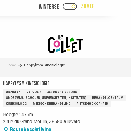
Aller
ZOMER
WINTERSE
PAGE D’ACCUEIL ACTUEL
PAGE D’ACCUEIL ACTUELLE ÉTÉ : PASSE
au
contenu
principal
Home
Happylysm Kinesiologie
Happylysm Kinesiologie
DIENSTEN
VERVOER
GEZONDHEIDSZORG
ONDERWIJS (SCHOLEN, UNIVERSITEITEN, INSTITUTEN)
BEHANDELCENTRUM
KINESIOLOOG
MEDISCHE BEHANDELING
FIETSENHOK OF -REK
Hoogte : 475m
2 rue du Grand Moulin, 38580 Allevard
Routebeschrijving