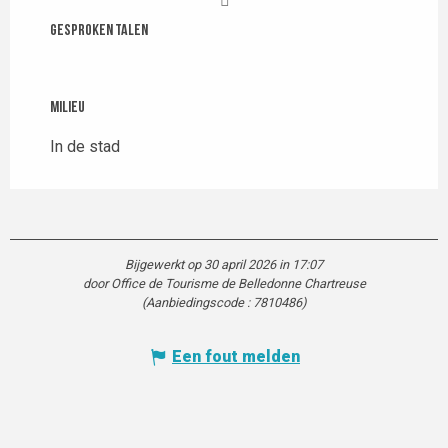
Gesproken talen
Gesproken talen
Milieu
Milieu
In de stad
Bijgewerkt op 30 april 2026 in 17:07
door Office de Tourisme de Belledonne Chartreuse
(Aanbiedingscode :
7810486
)
Een fout melden