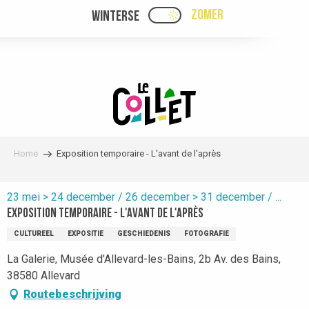
Aller
ZOMER
WINTERSE
PAGE D’ACCUEIL ACTUEL
PAGE D’ACCUEIL ACTUELLE ÉTÉ : PASSE
au
contenu
principal
Home
Exposition temporaire - L'avant de l'après
23 mei > 24 december / 26 december > 31 december / ...
Exposition temporaire - L'avant de l'après
CULTUREEL
EXPOSITIE
GESCHIEDENIS
FOTOGRAFIE
La Galerie, Musée d'Allevard-les-Bains, 2b Av. des Bains,
38580 Allevard
Routebeschrijving