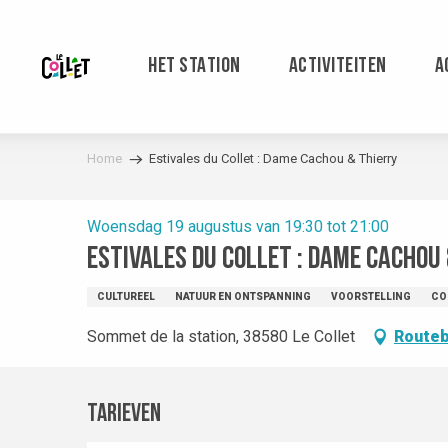
Aller
au
contenu
HET STATION
ACTIVITEITEN
A
principal
Home
Estivales du Collet : Dame Cachou & Thierry
Woensdag 19 augustus van 19:30 tot 21:00
Estivales du Collet : Dame Cachou
CULTUREEL
NATUUR EN ONTSPANNING
VOORSTELLING
CO
Sommet de la station, 38580 Le Collet
Routeb
Tarieven