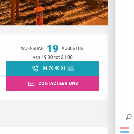
Openingstijden en contactgegev
19
WOENSDAG
AUGUSTUS
van 19:30 tot 21:00
04 76 45 01
▒▒
CONTACTEER ONS