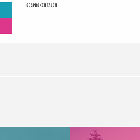
Gesproken talen
Gesproken talen