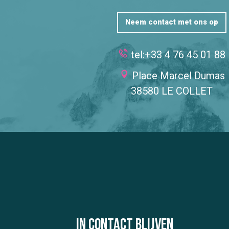
Neem contact met ons op
tel:+33 4 76 45 01 88
Place Marcel Dumas
38580 LE COLLET
In contact blijven