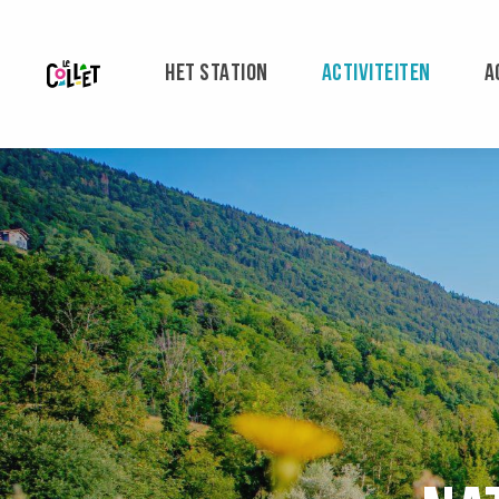
Aller
au
contenu
HET STATION
ACTIVITEITEN
A
principal